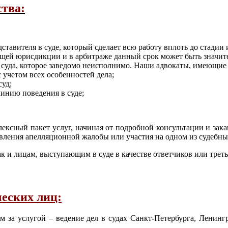
ства:
тавителя в суде, который сделает всю работу вплоть до стадии 
общей юрисдикции и в арбитраже данный срок может быть значит
я суда, которое заведомо неисполнимо. Наши адвокаты, имеющие
 учетом всех особенностей дела;
суд;
инию поведения в суде;
лексный пакет услуг, начиная от подробной консультации и зак
тавления апелляционной жалобы или участия на одном из судебны
 и лицам, выступающим в суде в качестве ответчиков или треть
еских лиц:
 за услугой – ведение дел в судах Санкт-Петербурга, Ленингра