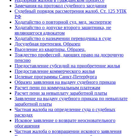
Надзорная жалоба в гражданском процессе
Замечания на протокол судебного заседания
Судебный порядок рассмотрения жалоб. Ст. 125 УПК
РФ
Ходатайство о повторной суд. мед. экспертизе
Ходатайство о допуске второго защитника, не
являющегося адвокатом
Ходатайство о назначении переводчика в суде
Досудебная претензия. Образец
Выселение из квартиры. Образец.
Тождество профессий, дающих право на досрочную
пенсию
Предоставление субсидий на приобретение жилья
Предоставление коммерческого жилья
Целевые программы Санкт-Петербурга
Образец заявления на выдачу судебного приказа
Расчет пени по коммунальным платежам
Расчет пени за невыплату заработной платы
Заявление на выдачу судебного приказа по невыплате
заработной платы
Частная жалоба на определение суда о судебных
расходах
Исковое заявление о возврате неосновательного
обогащения
Частная жалоба о возвращении искового заявления